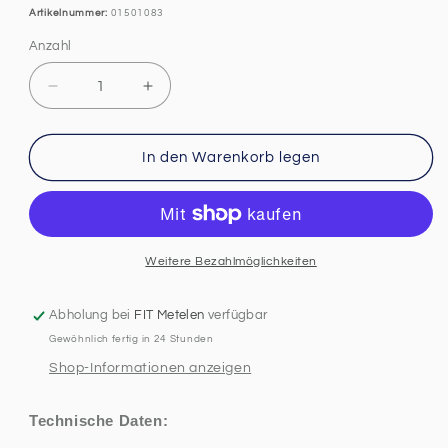
Artikelnummer:
01501083
Anzahl
Anzahl
Verringere
Erhöhe
die
die
Menge
Menge
für
für
In den Warenkorb legen
Hager
Hager
HTN350E
HTN350E
SLS
SLS
Schalter
Schalter
3-
3-
Weitere Bezahlmöglichkeiten
Polig,
Polig,
E-
E-
Abholung bei
FIT Metelen
verfügbar
Charakteristik,
Charakteristik,
Gewöhnlich fertig in 24 Stunden
50A,
50A,
für
für
Shop-Informationen anzeigen
Hutschienenmontage
Hutschienenmontage
Technische Daten: