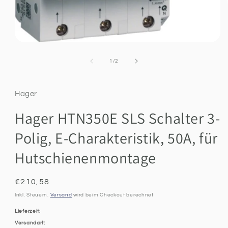
Medien
1
in
Ab
1
/
2
Modal
öffnen
Hager
Hager HTN350E SLS Schalter 3-
Polig, E-Charakteristik, 50A, für
Hutschienenmontage
Normaler
€210,58
Preis
Inkl. Steuern.
Versand
wird beim Checkout berechnet
Lieferzeit:
Versandart: