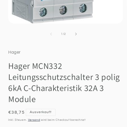
Medien
1
in
Ab
1
/
2
Modal
öffnen
Hager
Hager MCN332
Leitungsschutzschalter 3 polig
6kA C-Charakteristik 32A 3
Module
Normaler
€38,75
Ausverkauft
Preis
Inkl. Steuern.
Versand
wird beim Checkout berechnet