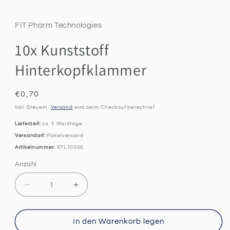
öffnen
FIT Pharm Technologies
10x Kunststoff
Hinterkopfklammer
Normaler
€0,70
Preis
Inkl. Steuern.
Versand
wird beim Checkout berechnet
Lieferzeit:
ca. 5 Werktage
Versandart:
Paketversand
Artikelnummer:
XTL10006
Anzahl
Anzahl
Verringere
Erhöhe
die
die
Menge
Menge
für
für
In den Warenkorb legen