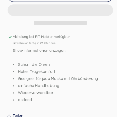
10x
10x
Kunststoff
Kunststoff
Hinterkopfklammer
Hinterkopfklammer
Abholung bei
FIT Metelen
verfügbar
Gewöhnlich fertig in 24 Stunden
Shop-Informationen anzeigen
Schont die Ohren
Hoher Tragekomfort
Geeignet für jede Maske mit Ohrbänderung
einfache Handhabung
Wiederverwendbar
asdasd
Teilen