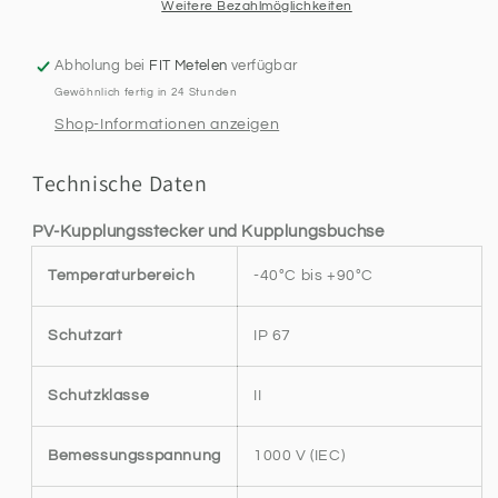
UR
UR
Weitere Bezahlmöglichkeiten
4-
4-
6qmm,
6qmm,
Abholung bei
FIT Metelen
verfügbar
KD
KD
Gewöhnlich fertig in 24 Stunden
5,5-
5,5-
9mm
9mm
Shop-Informationen anzeigen
Technische Daten
PV-Kupplungsstecker und Kupplungsbuchse
Temperaturbereich
-40°C bis +90°C
Schutzart
IP 67
Schutzklasse
II
Bemessungsspannung
1000 V (IEC)