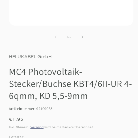
Medien
1
in
Ab
1
/
5
Modal
öffnen
HELUKABEL GmbH
MC4 Photovoltaik-
Stecker/Buchse KBT4/6II-UR 4-
6qmm, KD 5,5-9mm
Artikelnummer: 02400035
Normaler
€1,95
Preis
Inkl. Steuern.
Versand
wird beim Checkout berechnet
Lieferzeit: