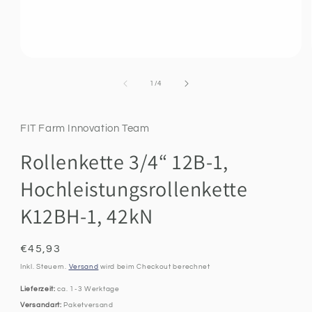
Medien
1
in
Ab
1
/
4
Modal
öffnen
FIT Farm Innovation Team
Rollenkette 3/4“ 12B-1,
Hochleistungsrollenkette
K12BH-1, 42kN
Normaler
€45,93
Preis
Inkl. Steuern.
Versand
wird beim Checkout berechnet
Lieferzeit:
ca. 1-3 Werktage
Versandart:
Paketversand