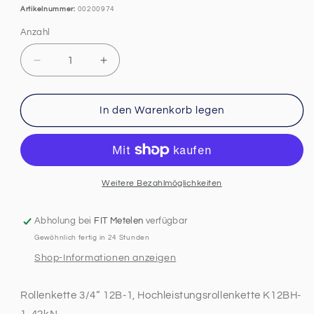
Artikelnummer:
00200974
Anzahl
Anzahl
Verringere
Erhöhe
die
die
Menge
Menge
für
für
In den Warenkorb legen
Rollenkette
Rollenkette
3/4“
3/4“
12B-
12B-
1,
1,
Hochleistungsrollenkette
Hochleistungsrollenkette
Weitere Bezahlmöglichkeiten
K12BH-
K12BH-
1,
1,
Abholung bei
FIT Metelen
verfügbar
42kN
42kN
Gewöhnlich fertig in 24 Stunden
Shop-Informationen anzeigen
Rollenkette 3/4“ 12B-1, Hochleistungsrollenkette K12BH-