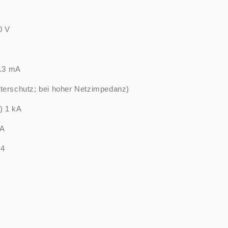
0 V
.3 mA
iterschutz; bei hoher Netzimpedanz)
) 1 kA
kA
 4