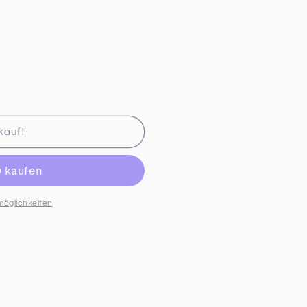
kauft
möglichkeiten
R3400)