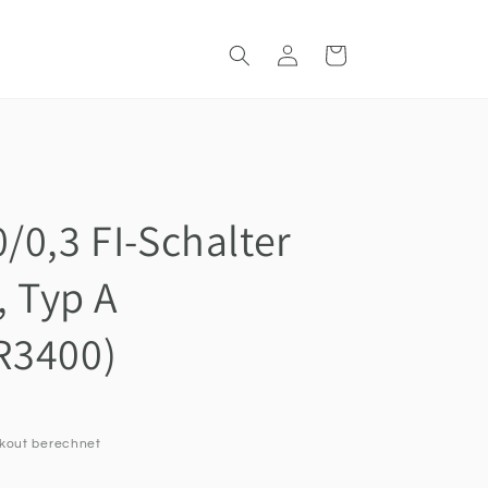
Einloggen
Warenkorb
/0,3 FI-Schalter
, Typ A
R3400)
kout berechnet