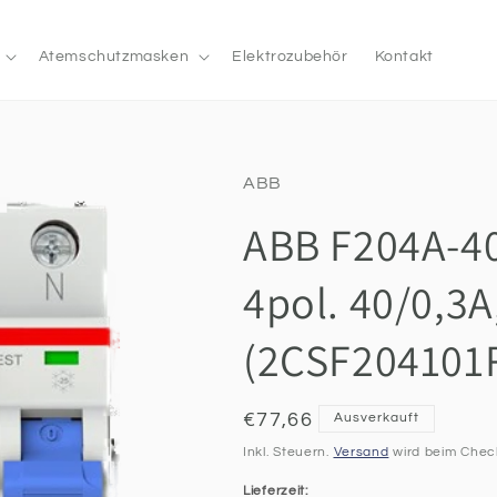
Atemschutzmasken
Elektrozubehör
Kontakt
ABB
ABB F204A-40
4pol. 40/0,3A
(2CSF204101
Normaler
€77,66
Ausverkauft
Preis
Inkl. Steuern.
Versand
wird beim Chec
Lieferzeit: