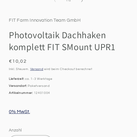
in
Ab
1
/
2
Modal
öffnen
FIT Farm Innovation Team GmbH
Photovoltaik Dachhaken
komplett FIT SMount UPR1
Normaler
€10,02
Preis
Inkl. Steuern.
Versand
wird beim Checkout berechnet
Lieferzeit:
ca. 1-3 Werktage
Versandart:
Paketversand
Artikelnummer:
12401004
0% MwSt.
Anzahl
Anzahl