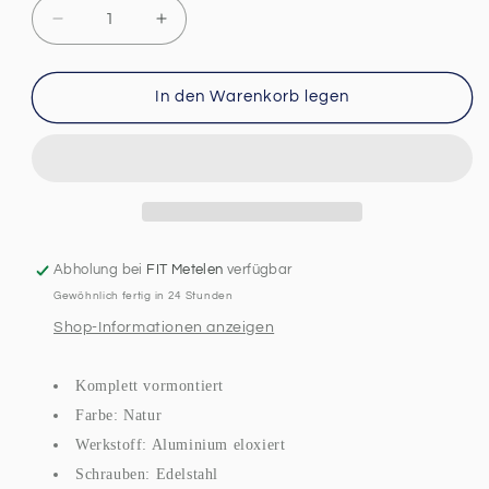
Verringere
Erhöhe
die
die
Menge
Menge
für
für
In den Warenkorb legen
Photovoltaik
Photovoltaik
Dachhaken
Dachhaken
komplett
komplett
FIT
FIT
SMount
SMount
UPR1
UPR1
Abholung bei
FIT Metelen
verfügbar
Gewöhnlich fertig in 24 Stunden
Shop-Informationen anzeigen
Komplett vormontiert
Farbe: Natur
Werkstoff: Aluminium eloxiert
Schrauben: Edelstahl