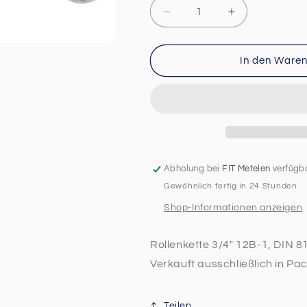
Verringere
Erhöhe
die
die
Menge
Menge
für
für
In den Waren
Rollenkette
Rollenkette
3/4“
3/4“
12B-
12B-
1,
1,
DIN
DIN
8187
8187
Abholung bei
FIT Metelen
verfügb
Gewöhnlich fertig in 24 Stunden
Shop-Informationen anzeigen
Rollenkette 3/4" 12B-1, DIN 8
Verkauft ausschließlich in Pa
Teilen