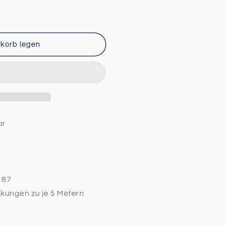
korb legen
ar
187
ckungen zu je 5 Metern